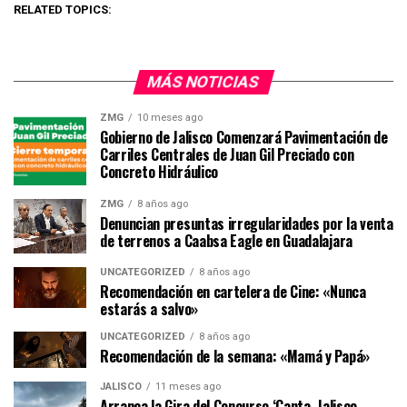
RELATED TOPICS:
MÁS NOTICIAS
ZMG
10 meses ago
Gobierno de Jalisco Comenzará Pavimentación de
Carriles Centrales de Juan Gil Preciado con
Concreto Hidráulico
ZMG
8 años ago
Denuncian presuntas irregularidades por la venta
de terrenos a Caabsa Eagle en Guadalajara
UNCATEGORIZED
8 años ago
Recomendación en cartelera de Cine: «Nunca
estarás a salvo»
UNCATEGORIZED
8 años ago
Recomendación de la semana: «Mamá y Papá»
JALISCO
11 meses ago
Arranca la Gira del Concurso ‘Canta, Jalisco,