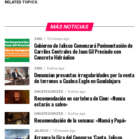
RELATED TOPICS:
MÁS NOTICIAS
ZMG
10 meses ago
Gobierno de Jalisco Comenzará Pavimentación de
Carriles Centrales de Juan Gil Preciado con
Concreto Hidráulico
ZMG
8 años ago
Denuncian presuntas irregularidades por la venta
de terrenos a Caabsa Eagle en Guadalajara
UNCATEGORIZED
8 años ago
Recomendación en cartelera de Cine: «Nunca
estarás a salvo»
UNCATEGORIZED
8 años ago
Recomendación de la semana: «Mamá y Papá»
JALISCO
12 meses ago
Arranca la Gira del Concurso ‘Canta, Jalisco,