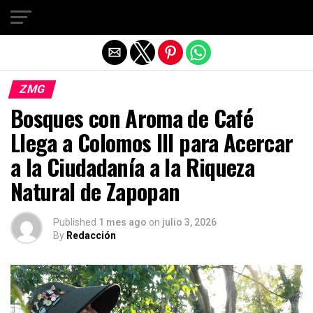
Salir de la versión móvil
ZMG
Bosques con Aroma de Café
Llega a Colomos III para Acercar
a la Ciudadanía a la Riqueza
Natural de Zapopan
Published
1 mes ago
on
julio 3, 2026
By
Redacción