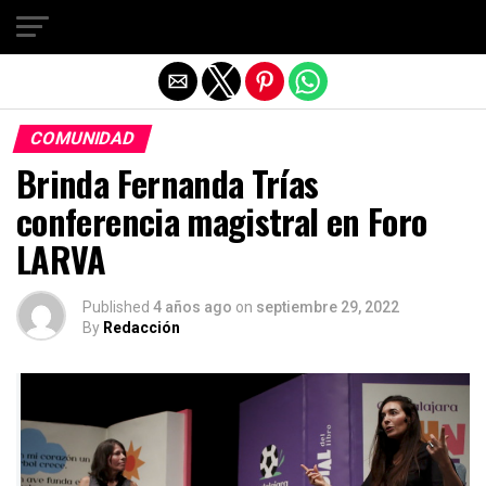
Salir de la versión móvil
COMUNIDAD
Brinda Fernanda Trías
conferencia magistral en Foro
LARVA
Published
4 años ago
on
septiembre 29, 2022
By
Redacción