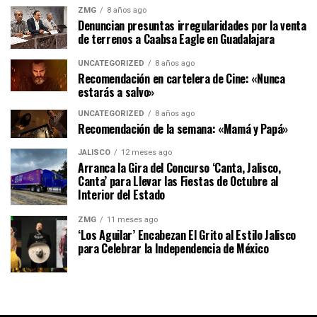
ZMG
8 años ago
Denuncian presuntas irregularidades por la venta
de terrenos a Caabsa Eagle en Guadalajara
UNCATEGORIZED
8 años ago
Recomendación en cartelera de Cine: «Nunca
estarás a salvo»
UNCATEGORIZED
8 años ago
Recomendación de la semana: «Mamá y Papá»
JALISCO
12 meses ago
Arranca la Gira del Concurso ‘Canta, Jalisco,
Canta’ para Llevar las Fiestas de Octubre al
Interior del Estado
ZMG
11 meses ago
‘Los Aguilar’ Encabezan El Grito al Estilo Jalisco
para Celebrar la Independencia de México