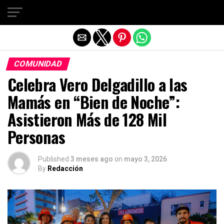
Salir de la versión móvil
COMUNIDAD
Celebra Vero Delgadillo a las
Mamás en “Bien de Noche”:
Asistieron Más de 128 Mil
Personas
Published
3 meses ago
on
mayo 3, 2026
By
Redacción