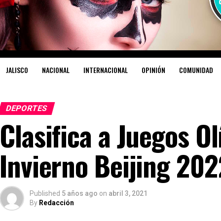
JALISCO
NACIONAL
INTERNACIONAL
OPINIÓN
COMUNIDAD
DEPORTES
Clasifica a Juegos O
Invierno Beijing 202
Published
5 años ago
on
abril 3, 2021
By
Redacción