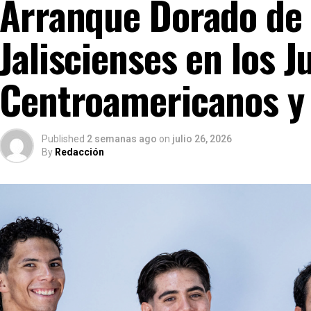
Arranque Dorado de l
Jaliscienses en los J
Centroamericanos y 
Published
2 semanas ago
on
julio 26, 2026
By
Redacción