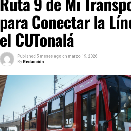
Ruta 9 de Mi Transpo
para Conectar la Lín
el CUTonalá
Published
5 meses ago
on
marzo 19, 2026
By
Redacción