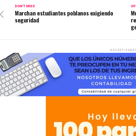
DON'T MISS
UP
Marchan estudiantes poblanos exigiendo
M
seguridad
re
g
ADVERTISEME