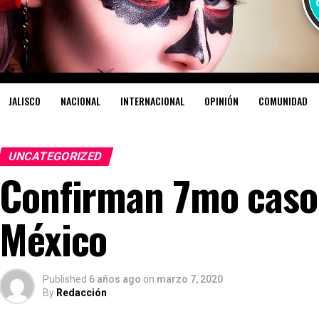
JALISCO
NACIONAL
INTERNACIONAL
OPINIÓN
COMUNIDAD
UNCATEGORIZED
Confirman 7mo caso 
México
Published
6 años ago
on
marzo 7, 2020
By
Redacción