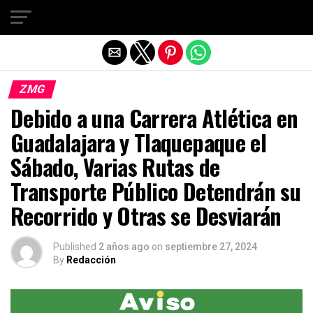
Salir de la versión móvil
ZMG
Debido a una Carrera Atlética en
Guadalajara y Tlaquepaque el
Sábado, Varias Rutas de
Transporte Público Detendrán su
Recorrido y Otras se Desviarán
Published
2 años ago
on
septiembre 27, 2024
By
Redacción