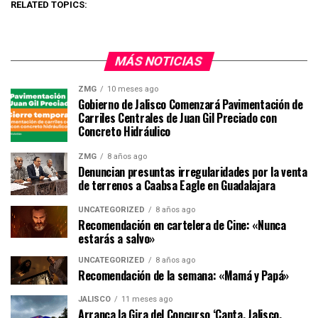
RELATED TOPICS:
MÁS NOTICIAS
ZMG
10 meses ago
Gobierno de Jalisco Comenzará Pavimentación de
Carriles Centrales de Juan Gil Preciado con
Concreto Hidráulico
ZMG
8 años ago
Denuncian presuntas irregularidades por la venta
de terrenos a Caabsa Eagle en Guadalajara
UNCATEGORIZED
8 años ago
Recomendación en cartelera de Cine: «Nunca
estarás a salvo»
UNCATEGORIZED
8 años ago
Recomendación de la semana: «Mamá y Papá»
JALISCO
11 meses ago
Arranca la Gira del Concurso ‘Canta, Jalisco,