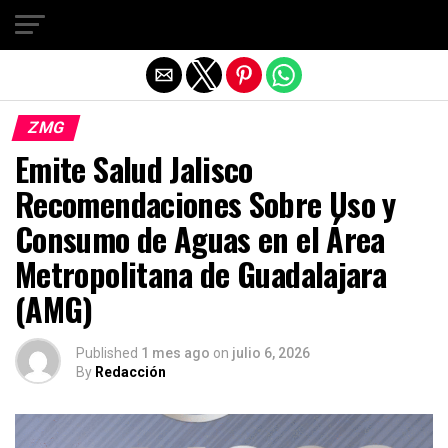
Salir de la versión móvil
ZMG
Emite Salud Jalisco
Recomendaciones Sobre Uso y
Consumo de Aguas en el Área
Metropolitana de Guadalajara
(AMG)
Published
1 mes ago
on
julio 6, 2026
By
Redacción