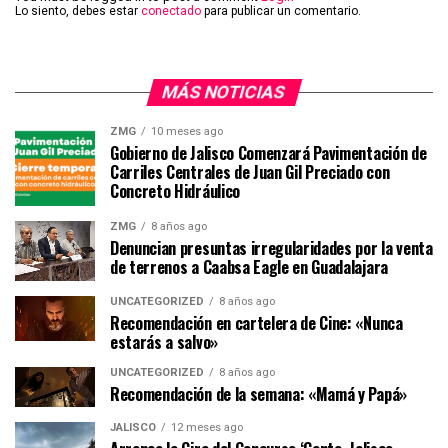
Lo siento, debes estar
conectado
para publicar un comentario.
MÁS NOTICIAS
ZMG
10 meses ago
Gobierno de Jalisco Comenzará Pavimentación de
Carriles Centrales de Juan Gil Preciado con
Concreto Hidráulico
ZMG
8 años ago
Denuncian presuntas irregularidades por la venta
de terrenos a Caabsa Eagle en Guadalajara
UNCATEGORIZED
8 años ago
Recomendación en cartelera de Cine: «Nunca
estarás a salvo»
UNCATEGORIZED
8 años ago
Recomendación de la semana: «Mamá y Papá»
JALISCO
12 meses ago