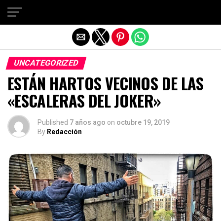
Salir de la versión móvil
UNCATEGORIZED
ESTÁN HARTOS VECINOS DE LAS
«ESCALERAS DEL JOKER»
Published
7 años ago
on
octubre 19, 2019
By
Redacción