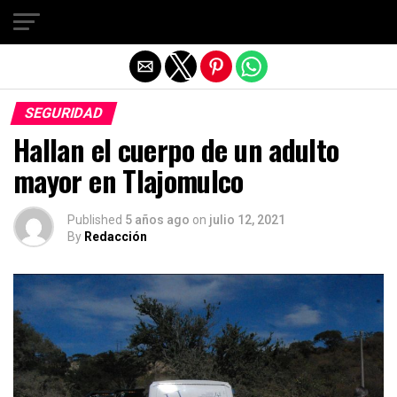
Salir de la versión móvil
SEGURIDAD
Hallan el cuerpo de un adulto
mayor en Tlajomulco
Published
5 años ago
on
julio 12, 2021
By
Redacción