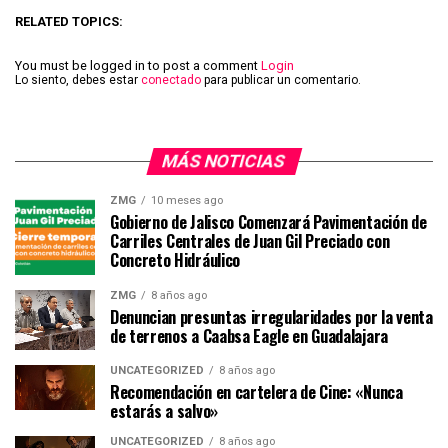
RELATED TOPICS:
You must be logged in to post a comment
Login
Lo siento, debes estar
conectado
para publicar un comentario.
MÁS NOTICIAS
ZMG
10 meses ago
Gobierno de Jalisco Comenzará Pavimentación de
Carriles Centrales de Juan Gil Preciado con
Concreto Hidráulico
ZMG
8 años ago
Denuncian presuntas irregularidades por la venta
de terrenos a Caabsa Eagle en Guadalajara
UNCATEGORIZED
8 años ago
Recomendación en cartelera de Cine: «Nunca
estarás a salvo»
UNCATEGORIZED
8 años ago