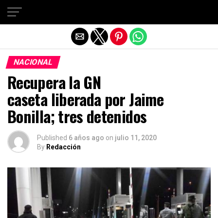
Salir de la versión móvil
NACIONAL
Recupera la GN
caseta liberada por Jaime
Bonilla; tres detenidos
Published
6 años ago
on
julio 11, 2020
By
Redacción