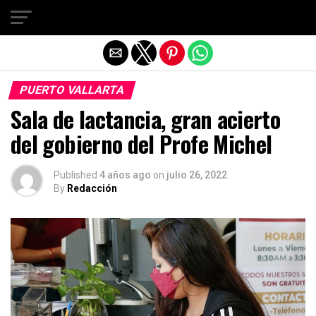
Salir de la versión móvil
PUERTO VALLARTA
Sala de lactancia, gran acierto
del gobierno del Profe Michel
Published
4 años ago
on
julio 26, 2022
By
Redacción