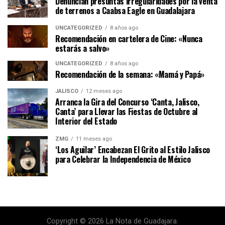
Denuncian presuntas irregularidades por la venta
de terrenos a Caabsa Eagle en Guadalajara
UNCATEGORIZED
8 años ago
Recomendación en cartelera de Cine: «Nunca
estarás a salvo»
UNCATEGORIZED
8 años ago
Recomendación de la semana: «Mamá y Papá»
JALISCO
12 meses ago
Arranca la Gira del Concurso ‘Canta, Jalisco,
Canta’ para Llevar las Fiestas de Octubre al
Interior del Estado
ZMG
11 meses ago
‘Los Aguilar’ Encabezan El Grito al Estilo Jalisco
para Celebrar la Independencia de México
Copyright © 2026 La Nota de Guadajara.