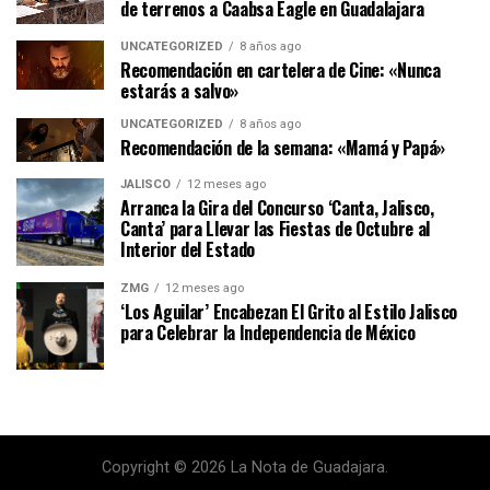
de terrenos a Caabsa Eagle en Guadalajara
UNCATEGORIZED
8 años ago
Recomendación en cartelera de Cine: «Nunca
estarás a salvo»
UNCATEGORIZED
8 años ago
Recomendación de la semana: «Mamá y Papá»
JALISCO
12 meses ago
Arranca la Gira del Concurso ‘Canta, Jalisco,
Canta’ para Llevar las Fiestas de Octubre al
Interior del Estado
ZMG
12 meses ago
‘Los Aguilar’ Encabezan El Grito al Estilo Jalisco
para Celebrar la Independencia de México
Copyright © 2026 La Nota de Guadajara.