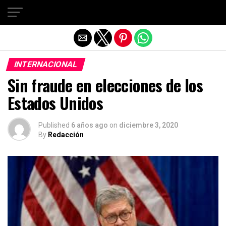
Salir de la versión móvil
INTERNACIONAL
Sin fraude en elecciones de los
Estados Unidos
Published
6 años ago
on
diciembre 3, 2020
By
Redacción