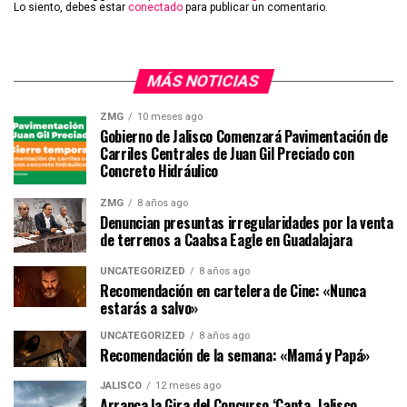
Lo siento, debes estar
conectado
para publicar un comentario.
MÁS NOTICIAS
ZMG
10 meses ago
Gobierno de Jalisco Comenzará Pavimentación de
Carriles Centrales de Juan Gil Preciado con
Concreto Hidráulico
ZMG
8 años ago
Denuncian presuntas irregularidades por la venta
de terrenos a Caabsa Eagle en Guadalajara
UNCATEGORIZED
8 años ago
Recomendación en cartelera de Cine: «Nunca
estarás a salvo»
UNCATEGORIZED
8 años ago
Recomendación de la semana: «Mamá y Papá»
JALISCO
12 meses ago
Arranca la Gira del Concurso ‘Canta, Jalisco,