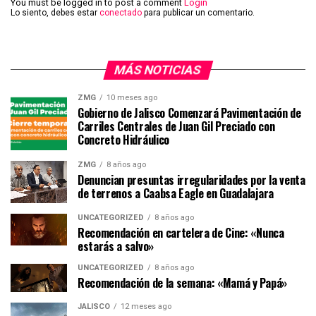
You must be logged in to post a comment
Login
Lo siento, debes estar
conectado
para publicar un comentario.
MÁS NOTICIAS
ZMG
10 meses ago
Gobierno de Jalisco Comenzará Pavimentación de
Carriles Centrales de Juan Gil Preciado con
Concreto Hidráulico
ZMG
8 años ago
Denuncian presuntas irregularidades por la venta
de terrenos a Caabsa Eagle en Guadalajara
UNCATEGORIZED
8 años ago
Recomendación en cartelera de Cine: «Nunca
estarás a salvo»
UNCATEGORIZED
8 años ago
Recomendación de la semana: «Mamá y Papá»
JALISCO
12 meses ago