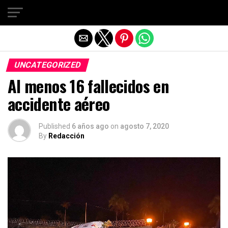
Salir de la versión móvil
UNCATEGORIZED
Al menos 16 fallecidos en
accidente aéreo
Published
6 años ago
on
agosto 7, 2020
By
Redacción