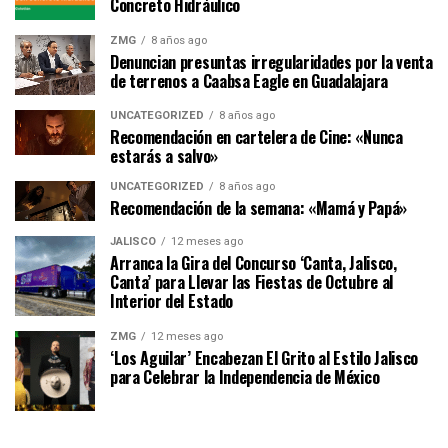
Concreto Hidráulico
ZMG
8 años ago
Denuncian presuntas irregularidades por la venta
de terrenos a Caabsa Eagle en Guadalajara
UNCATEGORIZED
8 años ago
Recomendación en cartelera de Cine: «Nunca
estarás a salvo»
UNCATEGORIZED
8 años ago
Recomendación de la semana: «Mamá y Papá»
JALISCO
12 meses ago
Arranca la Gira del Concurso ‘Canta, Jalisco,
Canta’ para Llevar las Fiestas de Octubre al
Interior del Estado
ZMG
12 meses ago
‘Los Aguilar’ Encabezan El Grito al Estilo Jalisco
para Celebrar la Independencia de México