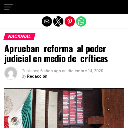
Salir de la versión móvil
NACIONAL
Aprueban reforma al poder
judicial en medio de críticas
Published
6 años ago
on
diciembre 14, 2020
By
Redacción