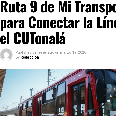
Ruta 9 de Mi Transpo
para Conectar la Lín
el CUTonalá
Published
5 meses ago
on
marzo 19, 2026
By
Redacción