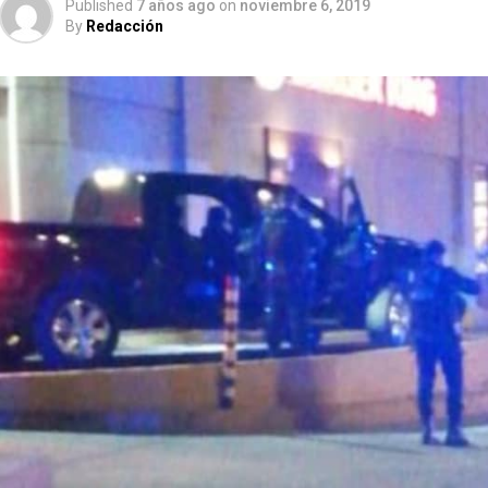
Published
7 años ago
on
noviembre 6, 2019
By
Redacción