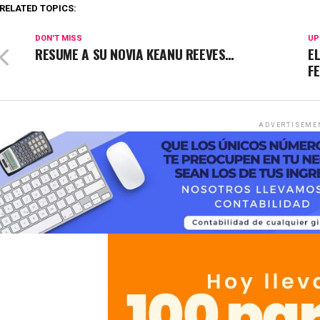
RELATED TOPICS:
DON'T MISS
UP
RESUME A SU NOVIA KEANU REEVES…
E
F
ADVERTISEME