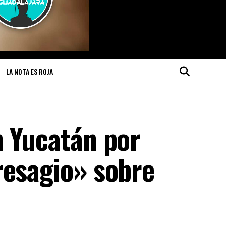
LA NOTA ES ROJA
n Yucatán por
resagio» sobre