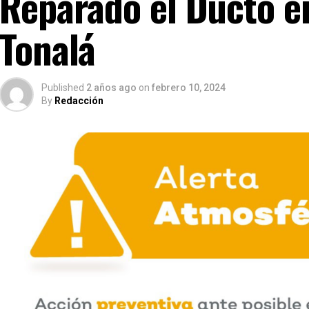
Reparado el Ducto en
Tonalá
Published
2 años ago
on
febrero 10, 2024
By
Redacción