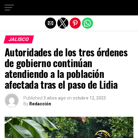
Salir de la versión móvil
JALISCO
Autoridades de los tres órdenes
de gobierno continúan
atendiendo a la población
afectada tras el paso de Lidia
Published
3 años ago
on
octubre 12, 2023
By
Redacción