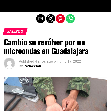
Salir de la versión móvil
JALISCO
Cambio su revólver por un
microondas en Guadalajara
Published
4 años ago
on
junio 17, 2022
By
Redacción