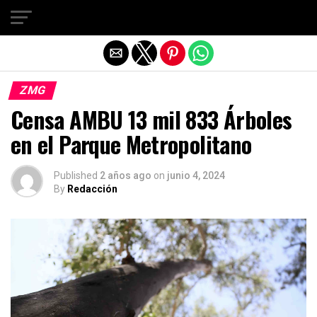
Salir de la versión móvil
ZMG
Censa AMBU 13 mil 833 Árboles
en el Parque Metropolitano
Published
2 años ago
on
junio 4, 2024
By
Redacción