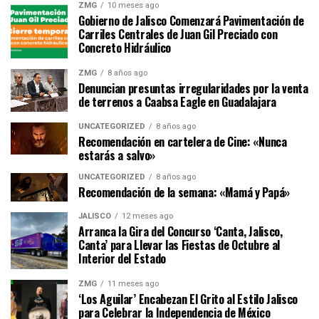
ZMG
10 meses ago
Gobierno de Jalisco Comenzará Pavimentación de
Carriles Centrales de Juan Gil Preciado con
Concreto Hidráulico
ZMG
8 años ago
Denuncian presuntas irregularidades por la venta
de terrenos a Caabsa Eagle en Guadalajara
UNCATEGORIZED
8 años ago
Recomendación en cartelera de Cine: «Nunca
estarás a salvo»
UNCATEGORIZED
8 años ago
Recomendación de la semana: «Mamá y Papá»
JALISCO
12 meses ago
Arranca la Gira del Concurso ‘Canta, Jalisco,
Canta’ para Llevar las Fiestas de Octubre al
Interior del Estado
ZMG
11 meses ago
‘Los Aguilar’ Encabezan El Grito al Estilo Jalisco
para Celebrar la Independencia de México