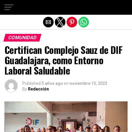
Salir de la versión móvil
COMUNIDAD
Certifican Complejo Sauz de DIF
Guadalajara, como Entorno
Laboral Saludable
Published
3 años ago
on
noviembre 13, 2023
By
Redacción