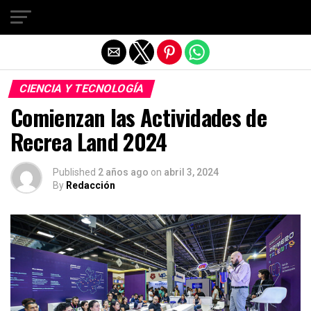
Salir de la versión móvil
CIENCIA Y TECNOLOGÍA
Comienzan las Actividades de
Recrea Land 2024
Published
2 años ago
on
abril 3, 2024
By
Redacción