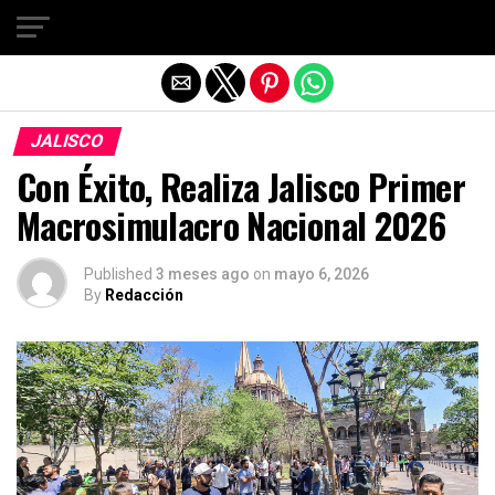
Salir de la versión móvil
JALISCO
Con Éxito, Realiza Jalisco Primer
Macrosimulacro Nacional 2026
Published
3 meses ago
on
mayo 6, 2026
By
Redacción