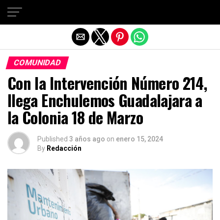
Salir de la versión móvil
COMUNIDAD
Con la Intervención Número 214,
llega Enchulemos Guadalajara a
la Colonia 18 de Marzo
Published
3 años ago
on
enero 15, 2024
By
Redacción