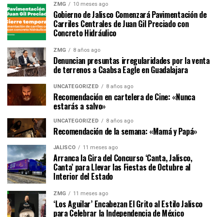
ZMG
10 meses ago
Gobierno de Jalisco Comenzará Pavimentación de
Carriles Centrales de Juan Gil Preciado con
Concreto Hidráulico
ZMG
8 años ago
Denuncian presuntas irregularidades por la venta
de terrenos a Caabsa Eagle en Guadalajara
UNCATEGORIZED
8 años ago
Recomendación en cartelera de Cine: «Nunca
estarás a salvo»
UNCATEGORIZED
8 años ago
Recomendación de la semana: «Mamá y Papá»
JALISCO
11 meses ago
Arranca la Gira del Concurso ‘Canta, Jalisco,
Canta’ para Llevar las Fiestas de Octubre al
Interior del Estado
ZMG
11 meses ago
‘Los Aguilar’ Encabezan El Grito al Estilo Jalisco
para Celebrar la Independencia de México