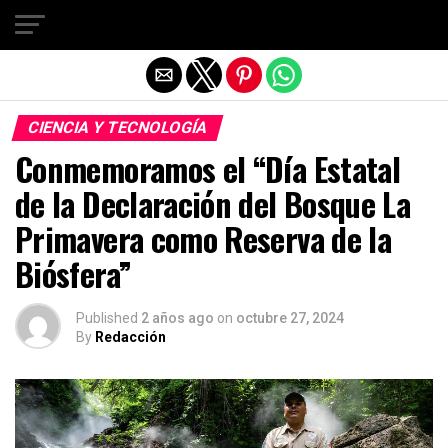
Salir de la versión móvil
CIENCIA Y TECNOLOGÍA
Conmemoramos el “Día Estatal
de la Declaración del Bosque La
Primavera como Reserva de la
Biósfera”
Published
2 años ago
on
octubre 27, 2024
By
Redacción