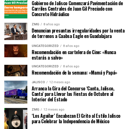
Gobierno de Jalisco Comenzará Pavimentación de
Carriles Centrales de Juan Gil Preciado con
Concreto Hidráulico
ZMG
8 años ago
Denuncian presuntas irregularidades por la venta
de terrenos a Caabsa Eagle en Guadalajara
UNCATEGORIZED
8 años ago
Recomendación en cartelera de Cine: «Nunca
estarás a salvo»
UNCATEGORIZED
8 años ago
Recomendación de la semana: «Mamá y Papá»
JALISCO
12 meses ago
Arranca la Gira del Concurso ‘Canta, Jalisco,
Canta’ para Llevar las Fiestas de Octubre al
Interior del Estado
ZMG
12 meses ago
‘Los Aguilar’ Encabezan El Grito al Estilo Jalisco
para Celebrar la Independencia de México