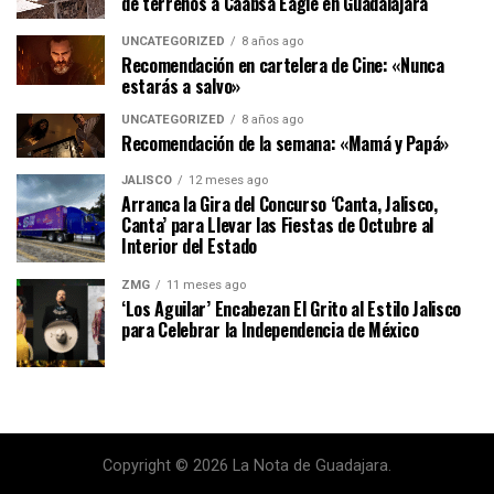
de terrenos a Caabsa Eagle en Guadalajara
UNCATEGORIZED
8 años ago
Recomendación en cartelera de Cine: «Nunca
estarás a salvo»
UNCATEGORIZED
8 años ago
Recomendación de la semana: «Mamá y Papá»
JALISCO
12 meses ago
Arranca la Gira del Concurso ‘Canta, Jalisco,
Canta’ para Llevar las Fiestas de Octubre al
Interior del Estado
ZMG
11 meses ago
‘Los Aguilar’ Encabezan El Grito al Estilo Jalisco
para Celebrar la Independencia de México
Copyright © 2026 La Nota de Guadajara.