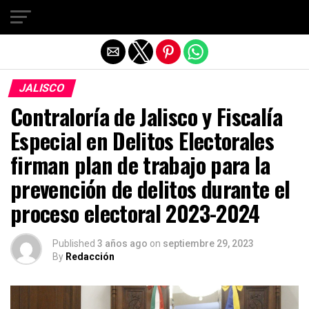
Salir de la versión móvil
JALISCO
Contraloría de Jalisco y Fiscalía
Especial en Delitos Electorales
firman plan de trabajo para la
prevención de delitos durante el
proceso electoral 2023-2024
Published
3 años ago
on
septiembre 29, 2023
By
Redacción