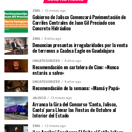
ZMG
10 meses ago
Gobierno de Jalisco Comenzará Pavimentación de
Carriles Centrales de Juan Gil Preciado con
Concreto Hidráulico
ZMG
8 años ago
Denuncian presuntas irregularidades por la venta
de terrenos a Caabsa Eagle en Guadalajara
UNCATEGORIZED
8 años ago
Recomendación en cartelera de Cine: «Nunca
estarás a salvo»
UNCATEGORIZED
8 años ago
Recomendación de la semana: «Mamá y Papá»
JALISCO
12 meses ago
Arranca la Gira del Concurso ‘Canta, Jalisco,
Canta’ para Llevar las Fiestas de Octubre al
Interior del Estado
ZMG
12 meses ago