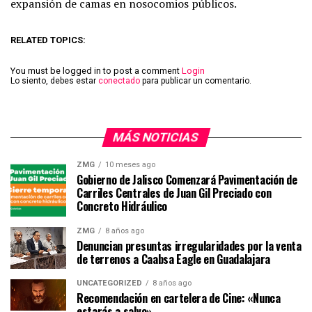
expansión de camas en nosocomios públicos.
RELATED TOPICS:
You must be logged in to post a comment
Login
Lo siento, debes estar
conectado
para publicar un comentario.
MÁS NOTICIAS
ZMG
10 meses ago
Gobierno de Jalisco Comenzará Pavimentación de
Carriles Centrales de Juan Gil Preciado con
Concreto Hidráulico
ZMG
8 años ago
Denuncian presuntas irregularidades por la venta
de terrenos a Caabsa Eagle en Guadalajara
UNCATEGORIZED
8 años ago
Recomendación en cartelera de Cine: «Nunca
estarás a salvo»