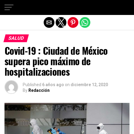
Salir de la versión móvil
SALUD
Covid-19 : Ciudad de México
supera pico máximo de
hospitalizaciones
Published
6 años ago
on
diciembre 12, 2020
By
Redacción