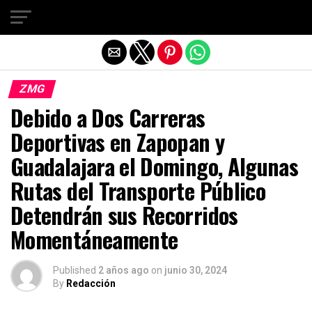
Salir de la versión móvil
ZMG
Debido a Dos Carreras
Deportivas en Zapopan y
Guadalajara el Domingo, Algunas
Rutas del Transporte Público
Detendrán sus Recorridos
Momentáneamente
Published
2 años ago
on
junio 30, 2024
By
Redacción