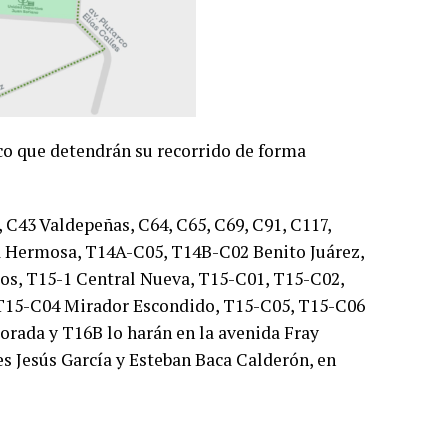
ico que detendrán su recorrido de forma
, C43 Valdepeñas, C64, C65, C69, C91, C117,
 Hermosa, T14A-C05, T14B-C02 Benito Juárez,
os, T15-1 Central Nueva, T15-C01, T15-C02,
 T15-C04 Mirador Escondido, T15-C05, T15-C06
rada y T16B lo harán en la avenida Fray
s Jesús García y Esteban Baca Calderón, en