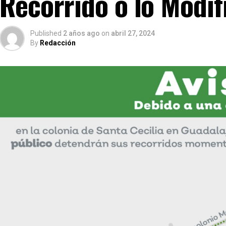
Recorrido o lo Modif
Published
2 años ago
on
abril 27, 2024
By
Redacción