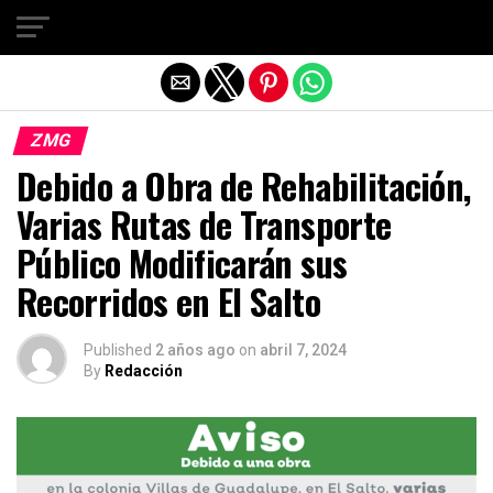
Salir de la versión móvil
ZMG
Debido a Obra de Rehabilitación,
Varias Rutas de Transporte
Público Modificarán sus
Recorridos en El Salto
Published
2 años ago
on
abril 7, 2024
By
Redacción