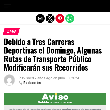
Salir de la versión móvil
ZMG
Debido a Tres Carreras
Deportivas el Domingo, Algunas
Rutas de Transporte Público
Modificarán sus Recorridos
Published
2 años ago
on
julio 13, 2024
By
Redacción