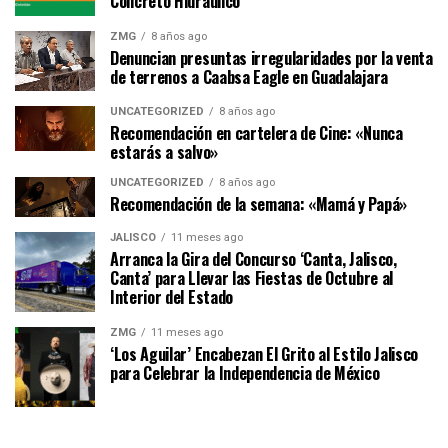
Concreto Hidráulico
ZMG
8 años ago
Denuncian presuntas irregularidades por la venta
de terrenos a Caabsa Eagle en Guadalajara
UNCATEGORIZED
8 años ago
Recomendación en cartelera de Cine: «Nunca
estarás a salvo»
UNCATEGORIZED
8 años ago
Recomendación de la semana: «Mamá y Papá»
JALISCO
11 meses ago
Arranca la Gira del Concurso ‘Canta, Jalisco,
Canta’ para Llevar las Fiestas de Octubre al
Interior del Estado
ZMG
11 meses ago
‘Los Aguilar’ Encabezan El Grito al Estilo Jalisco
para Celebrar la Independencia de México