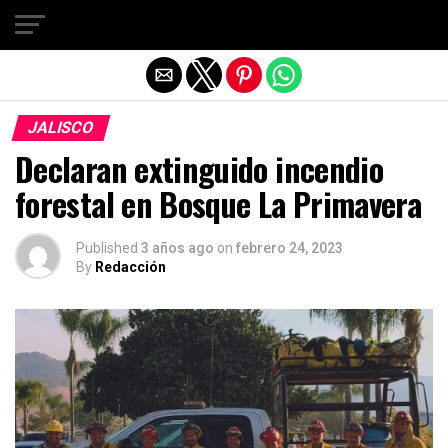
Salir de la versión móvil
JALISCO
Declaran extinguido incendio
forestal en Bosque La Primavera
Published
3 años ago
on
febrero 24, 2023
By
Redacción