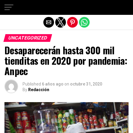
Salir de la versión móvil
UNCATEGORIZED
Desaparecerán hasta 300 mil
tienditas en 2020 por pandemia:
Anpec
Published
6 años ago
on
octubre 31, 2020
By
Redacción