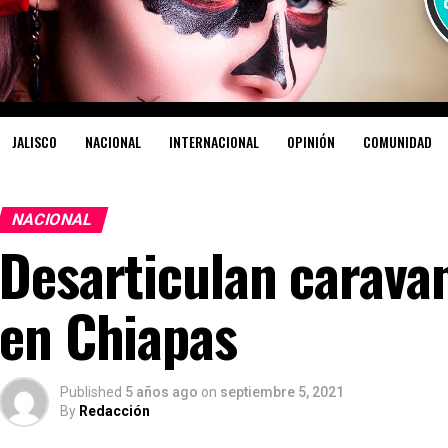
JALISCO
NACIONAL
INTERNACIONAL
OPINIÓN
COMUNIDAD
NACIONAL
Desarticulan carava
en Chiapas
Published
5 años ago
on
septiembre 5, 2021
By
Redacción