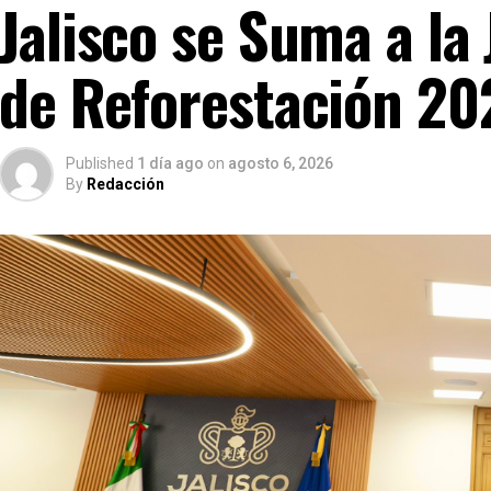
Jalisco se Suma a la
de Reforestación 20
Published
1 día ago
on
agosto 6, 2026
By
Redacción