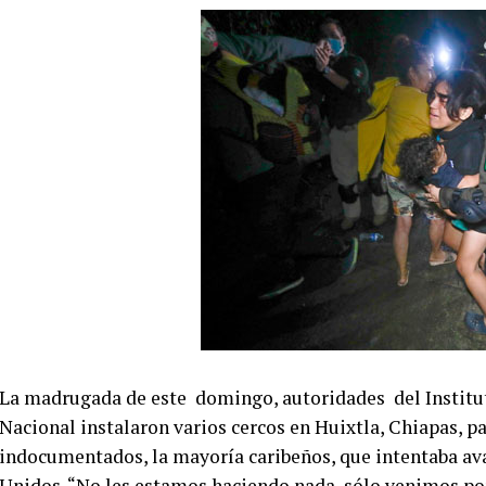
La madrugada de este
domingo, autoridades
del Instit
Nacional instalaron varios cercos en Huixtla, Chiapas, p
indocumentados, la mayoría caribeños, que intentaba avan
Unidos. “No les estamos haciendo nada, sólo venimos po