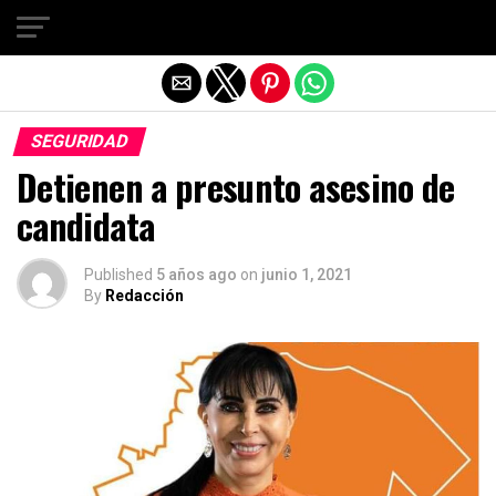
Salir de la versión móvil
SEGURIDAD
Detienen a presunto asesino de
candidata
Published
5 años ago
on
junio 1, 2021
By
Redacción