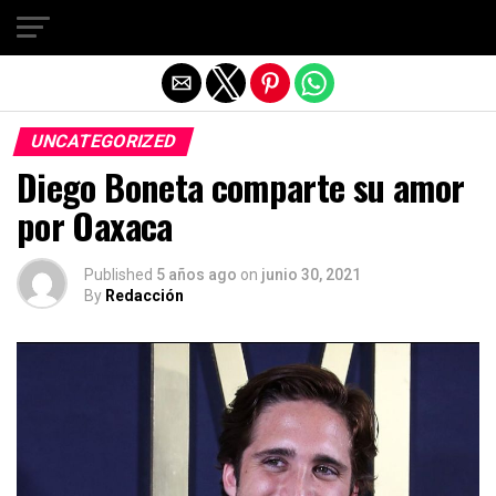
Salir de la versión móvil
UNCATEGORIZED
Diego Boneta comparte su amor
por Oaxaca
Published
5 años ago
on
junio 30, 2021
By
Redacción