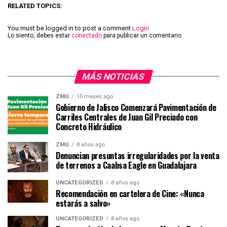
RELATED TOPICS:
You must be logged in to post a comment
Login
Lo siento, debes estar
conectado
para publicar un comentario.
MÁS NOTICIAS
ZMG
10 meses ago
Gobierno de Jalisco Comenzará Pavimentación de
Carriles Centrales de Juan Gil Preciado con
Concreto Hidráulico
ZMG
8 años ago
Denuncian presuntas irregularidades por la venta
de terrenos a Caabsa Eagle en Guadalajara
UNCATEGORIZED
8 años ago
Recomendación en cartelera de Cine: «Nunca
estarás a salvo»
UNCATEGORIZED
8 años ago