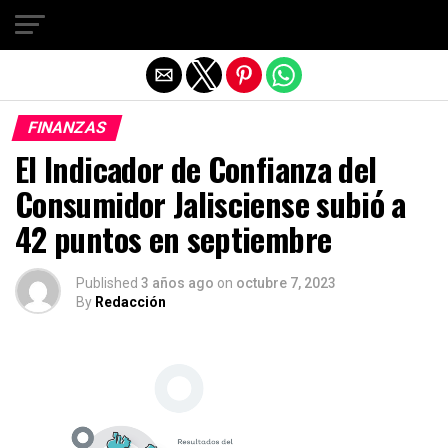
Salir de la versión móvil
FINANZAS
El Indicador de Confianza del
Consumidor Jalisciense subió a
42 puntos en septiembre
Published
3 años ago
on
octubre 7, 2023
By
Redacción