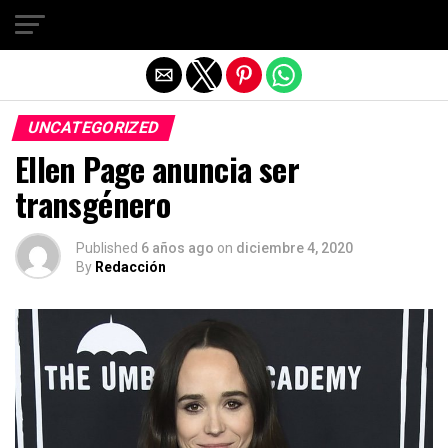
Salir de la versión móvil
UNCATEGORIZED
Ellen Page anuncia ser
transgénero
Published
6 años ago
on
diciembre 4, 2020
By
Redacción