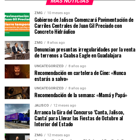
MÁS NOTICIAS
ZMG
10 meses ago
Gobierno de Jalisco Comenzará Pavimentación de
Carriles Centrales de Juan Gil Preciado con
Concreto Hidráulico
ZMG
8 años ago
Denuncian presuntas irregularidades por la venta
de terrenos a Caabsa Eagle en Guadalajara
UNCATEGORIZED
8 años ago
Recomendación en cartelera de Cine: «Nunca
estarás a salvo»
UNCATEGORIZED
8 años ago
Recomendación de la semana: «Mamá y Papá»
JALISCO
12 meses ago
Arranca la Gira del Concurso ‘Canta, Jalisco,
Canta’ para Llevar las Fiestas de Octubre al
Interior del Estado
ZMG
12 meses ago