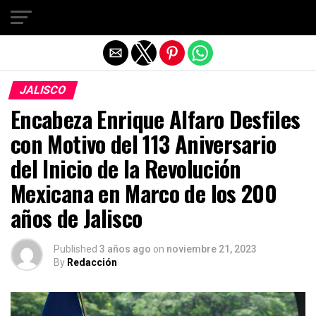
Salir de la versión móvil
JALISCO
Encabeza Enrique Alfaro Desfiles
con Motivo del 113 Aniversario
del Inicio de la Revolución
Mexicana en Marco de los 200
años de Jalisco
Published
3 años ago
on
noviembre 21, 2023
By
Redacción