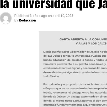
la universidad que J
Published
3 años ago
on
abril 10, 2023
By
Redacción