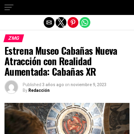
Salir de la versión móvil
ZMG
Estrena Museo Cabañas Nueva
Atracción con Realidad
Aumentada: Cabañas XR
Published
3 años ago
on
noviembre 9, 2023
By
Redacción