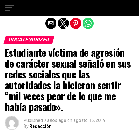
Salir de la versión móvil
UNCATEGORIZED
Estudiante víctima de agresión
de carácter sexual señaló en sus
redes sociales que las
autoridades la hicieron sentir
“mil veces peor de lo que me
había pasado».
Published
7 años ago
on
agosto 16, 2019
By
Redacción