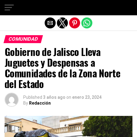
Salir de la versión móvil
COMUNIDAD
Gobierno de Jalisco Lleva
Juguetes y Despensas a
Comunidades de la Zona Norte
del Estado
Published
3 años ago
on
enero 23, 2024
By
Redacción