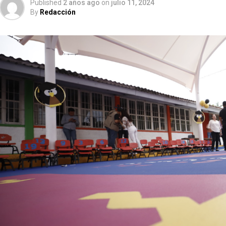
Published
2 años ago
on
julio 11, 2024
By
Redacción