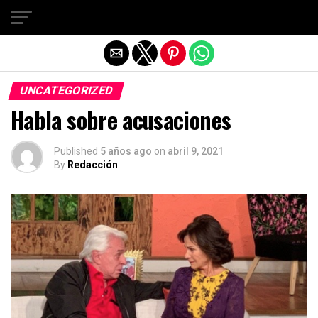
Salir de la versión móvil
UNCATEGORIZED
Habla sobre acusaciones
Published
5 años ago
on
abril 9, 2021
By
Redacción