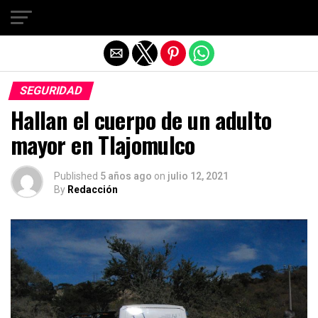
Salir de la versión móvil
SEGURIDAD
Hallan el cuerpo de un adulto
mayor en Tlajomulco
Published
5 años ago
on
julio 12, 2021
By
Redacción